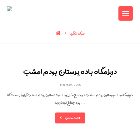
سبک زندگی
دربزمگاه باده پرستان بودم امشب
March 24, 2018
دربزمگاه باده پرستان بودم امشب در جمع خیل باده به دستان بودم امشب آن یارمست که
بود چراغ نورش به ...
ادامه مطلب