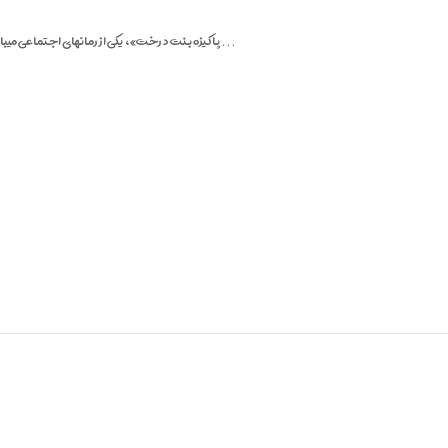
«پاکیزه بنت درخت»، یکی از رمانهای اجتماعی میباشد؛ نویسندۀ این رمان، به مسایل اجتماعی، انگیزشی و مذهبی پرداخته است .پاکیزه ...