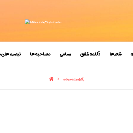
ت
شعرها
دکلمه شفق
رسامی
مصاحبه ها
تبصره های 
پاکیزه بنت درخت