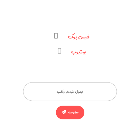
فیس بوک
یوتیوب
عضویت