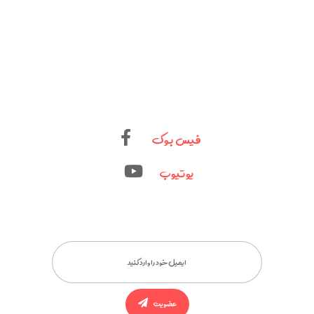
فیس بوک
یوتیوب
عضویت