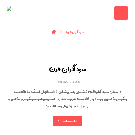
سـوداگران قـرن
سوداگران قرن
February 13, 2018
داسـتان سـوداگران قـرن نوشـتهی بصـ ی شـفق از داسـتانهای اسـتکه بـا واقعیـت
جنگهــایمذهــبیوجهــادیدرافغانســتانارتبــاطدارد.همــهمیدانیــمجنگهــای مذهـ بی و
جهـادی از دورهی مجاهدیـن ...
ادامه مطلب