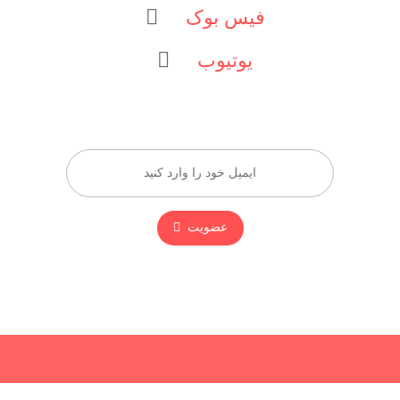
فیس بوک
یوتیوب
عضویت